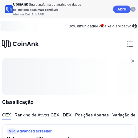
CoinAnk
Sua plataforma de análise de dados
Abrir
de criptomoedas mais confiável!
Abrir no CoinAnk APP
Bot
Comunidade
API
Baixe o aplicativo
Classificação
CEX
Ranking de Ativos CEX
DEX
Posições Abertas
Variação de 
VIP
Advanced screener