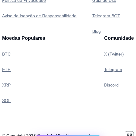
Política de Privacidade
Guia de Uso
Aviso de Isenção de Responsabilidade
Telegram BOT
Blog
Moedas Populares
Comunidade
BTC
X (Twitter)
ETH
Telegram
XRP
Discord
SOL
© Copyright 2025 CoinAnk. All rights reserved