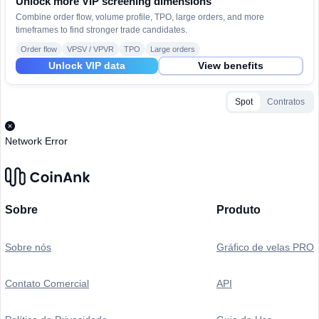
Unlock more VIP screening dimensions
Combine order flow, volume profile, TPO, large orders, and more
timeframes to find stronger trade candidates.
Order flow
VPSV / VPVR
TPO
Large orders
Unlock VIP data
View benefits
Spot
Contratos
Network Error
Sobre
Produto
Sobre nós
Gráfico de velas PRO
Contato Comercial
API