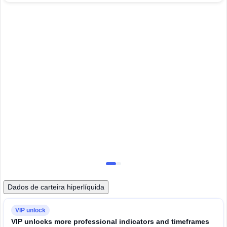
Visao geral do mercado cripto spot e futuro
Dados de carteira hiperlíquida
VIP unlock
VIP unlocks more professional indicators and timeframes