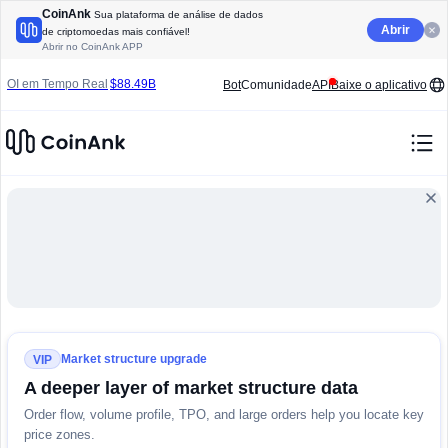
CoinAnk
Sua plataforma de análise de dados
Abrir
de criptomoedas mais confiável!
Abrir no CoinAnk APP
OI em Tempo Real
$88.49B
Bot
Comunidade
API
Baixe o aplicativo
Volume (24h):
Liquidação 24H:
24HRelação L/S:
$118.24B
$143.22M
52.43%
/
47.57%
CoinAnk dados do mercado cripto e analise de
Market structure upgrade
VIP
A deeper layer of market structure data
Order flow, volume profile, TPO, and large orders help you locate key
price zones.