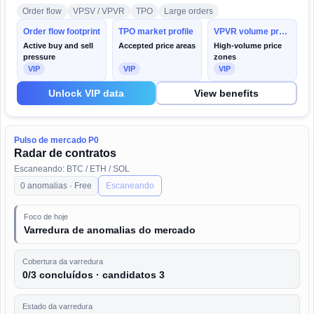
Order flow
VPSV / VPVR
TPO
Large orders
Order flow footprint
TPO market profile
VPVR volume profile
Active buy and sell
Accepted price areas
High-volume price
pressure
zones
VIP
VIP
VIP
Unlock VIP data
View benefits
Pulso de mercado P0
Radar de contratos
Escaneando: BTC / ETH / SOL
0 anomalias · Free
Escaneando
Foco de hoje
Varredura de anomalias do mercado
Cobertura da varredura
0/3 concluídos · candidatos 3
Estado da varredura