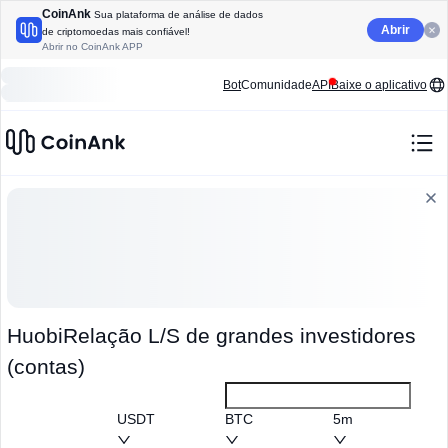
CoinAnk
Sua plataforma de análise de dados
Abrir
de criptomoedas mais confiável!
Abrir no CoinAnk APP
Bot
Comunidade
API
Baixe o aplicativo
HuobiRelação L/S de grandes investidores
(contas)
USDT
BTC
5m