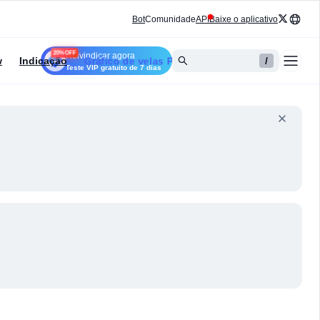
Bot
Comunidade
API
Baixe o aplicativo
20% OFF
Reivindicar agora
Gráfico de velas PRO
w
Indicação
/
Teste VIP gratuito de 7 dias