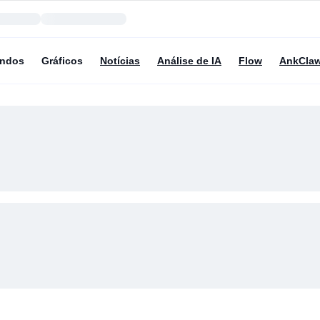
undos
Gráficos
Notícias
Análise de IA
Flow
AnkCla