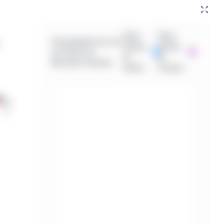
Filtrar
Filtrar
Profundidade de Livro
Ordens
Ordens
de Ordens do
de
de
Mercado Contratos
Venda:
Compra:
10