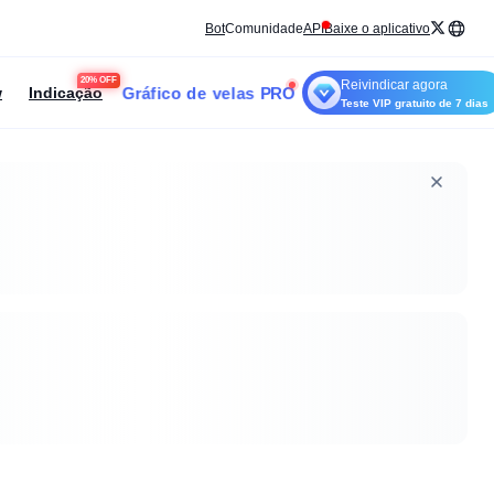
Bot
Comunidade
API
Baixe o aplicativo
20% OFF
Reivindicar agora
Gráfico de velas PRO
w
Indicação
Teste VIP gratuito de 7 dias