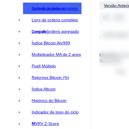
Versão Anteri
do livro de ordens
Livro de ordens completo
BTC
ETH
Livro de ordens completo
(Legado)
Livro de ordens agregado
USDT/Contratos
Índice Bitcoin Ahr999
Multiplicador MA de 2 anos
Contratos
Livro
Tempo Real
Puell Múltiplo
Preço
Retornos Bitcoin (%)
Índice Altcoin
Histórico do Bitcoin
Indicador de topo do ciclo
Pi
MVRV Z-Score