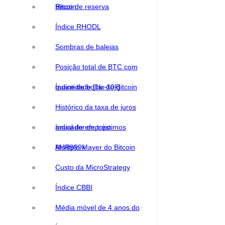
Bitcoin
Risco de reserva
Índice RHODL
Sombras de baleias
Posição total de BTC com
quantidade [1k~10k]
Índice de bolha do Bitcoin
Histórico da taxa de juros
anual de empréstimos
Indicador de topo
AHR999x
Múltiplo Mayer do Bitcoin
Custo da MicroStrategy
Índice CBBI
Média móvel de 4 anos do