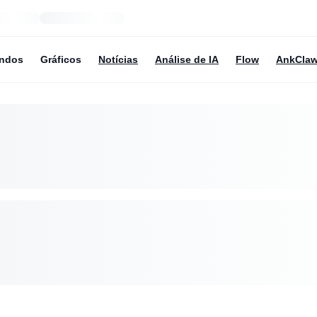
undos
Gráficos
Notícias
Análise de IA
Flow
AnkCla