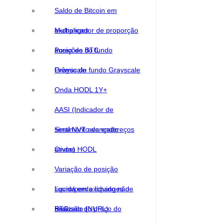
Saldo de Bitcoin em
exchanges
Multiplicador de proporção
áurea do BTC
Posições do fundo
Grayscale
Prêmio do fundo Grayscale
Onda HODL 1Y+
AASI (Indicador de
sentimento de endereços
Sinal NVT avançado
ativos)
Ondas HODL
Variação de posição
líquida em exchanges de
Lucro/perda líquido não
BTC
realizado (NUPL)
Previsão do preço do