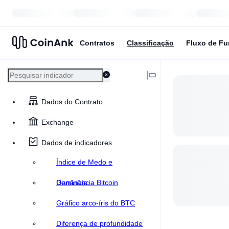
Contratos
Classificação
Fluxo de F
Dados do Contrato
Exchange
Dados de indicadores
Índice de Medo e
Ganância
Dominância Bitcoin
Gráfico arco-íris do BTC
Diferença de profundidade