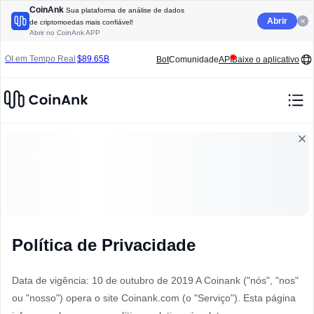
CoinAnk
Sua plataforma de análise de dados
Abrir
de criptomoedas mais confiável!
Abrir no CoinAnk APP
OI em Tempo Real
$89.65B
Bot
Comunidade
API
Baixe o aplicativo
Volume (24h):
Liquidação 24H:
24HRelação L/S:
$50.53B
$70.64M
54.77%
/
45.23%
Política de Privacidade
Data de vigência: 10 de outubro de 2019 A Coinank ("nós", "nos"
ou "nosso") opera o site Coinank.com (o "Serviço"). Esta página