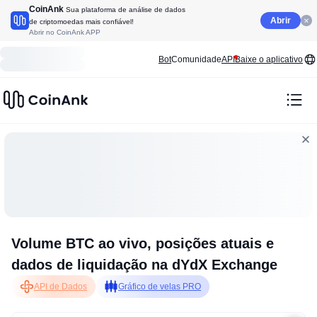
CoinAnk
Sua plataforma de análise de dados
Abrir
de criptomoedas mais confiável!
Abrir no CoinAnk APP
Bot
Comunidade
API
Baixe o aplicativo
Volume BTC ao vivo, posições atuais e
dados de liquidação na dYdX Exchange
API de Dados
Gráfico de velas PRO