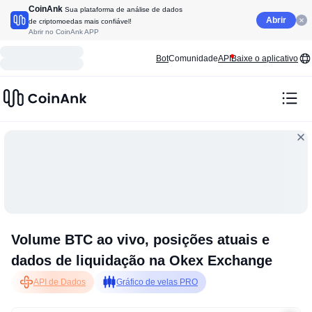
CoinAnk
Sua plataforma de análise de dados
Abrir
de criptomoedas mais confiável!
Abrir no CoinAnk APP
Bot
Comunidade
API
Baixe o aplicativo
Volume BTC ao vivo, posições atuais e
dados de liquidação na Okex Exchange
API de Dados
Gráfico de velas PRO