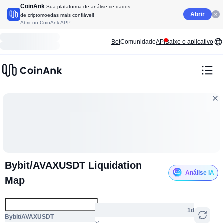
CoinAnk
Sua plataforma de análise de dados
Abrir
de criptomoedas mais confiável!
Abrir no CoinAnk APP
Bot
Comunidade
API
Baixe o aplicativo
Bybit/AVAXUSDT Liquidation
Análise IA
Map
1d
Bybit/AVAXUSDT