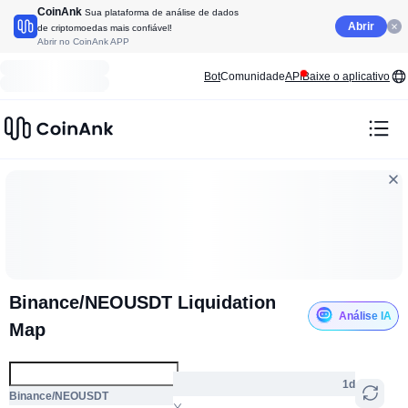
CoinAnk
Sua plataforma de análise de dados
Abrir
de criptomoedas mais confiável!
Abrir no CoinAnk APP
Bot
Comunidade
API
Baixe o aplicativo
Binance/NEOUSDT Liquidation
Análise IA
Map
1d
Binance/NEOUSDT