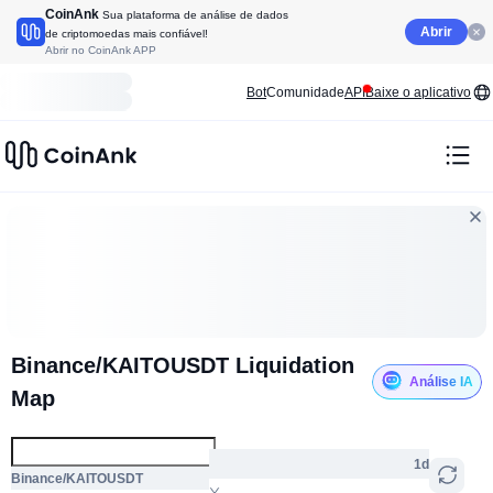
CoinAnk
Sua plataforma de análise de dados
Abrir
de criptomoedas mais confiável!
Abrir no CoinAnk APP
Bot
Comunidade
API
Baixe o aplicativo
Binance/KAITOUSDT Liquidation
Análise IA
Map
1d
Binance/KAITOUSDT