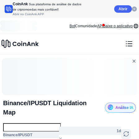
CoinAnk
Sua plataforma de análise de dados
Abrir
de criptomoedas mais confiável!
Abrir no CoinAnk APP
Bot
Comunidade
API
Baixe o aplicativo
Binance/IPUSDT Liquidation
Análise IA
Map
1d
Binance/IPUSDT