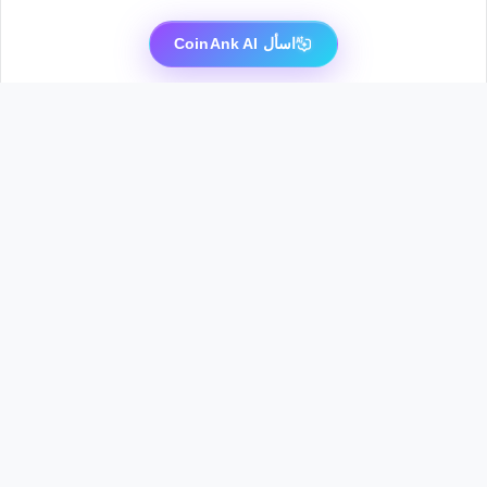
اسأل CoinAnk AI
حول
المنتجات
العملات الرائجة
المجتمع
من نحن
الرسم البياني الاحترافي
BTC
X (تويتر)
الأعمال
API
ETH
Telegram
الخصوصية
الدروس
XRP
Discord