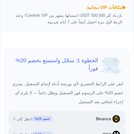
مكافآت VIP مجانية
بازدياد كل 500,000 USDT استبدلها بشهر من CoinAnk VIP؛ وعند
الربط لأول مرة احصل أيضاً على 7 أيام تجريبية.
الخطوة 1: سجّل واستمتع بخصم 20%
فوراً
انقر على الرابط الحصري لأي بورصة أدناه لإتمام التسجيل. يسري
خصم 20% على الرسوم فور التسجيل ويظل دائماً — لا يلزم أي
إجراء إضافي بعد التسجيل.
Binance
انتقل إلى
خصم 20%