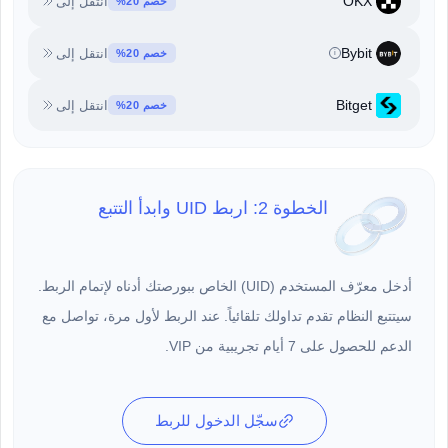
OKX
انتقل إلى
خصم 20%
Bybit
انتقل إلى
خصم 20%
i
Bitget
انتقل إلى
خصم 20%
الخطوة 2: اربط UID وابدأ التتبع
أدخل معرّف المستخدم (UID) الخاص ببورصتك أدناه لإتمام الربط.
سيتتبع النظام تقدم تداولك تلقائياً. عند الربط لأول مرة، تواصل مع
الدعم للحصول على 7 أيام تجريبية من VIP.
سجّل الدخول للربط