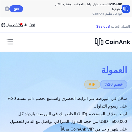
CoinAnk
منصة تحليل بيانات العملات المشفرة الأكثر
فتح
موثوقية!
فتح في تطبيق CoinAnk
العملة الحالية
$89.65B
Bot
النادي
API
تحميل
24Hنسبة الشراء للبيع:
تصفية 24 ساعة:
حجم التداول (24 ساعة):
$70.64M
54.77%
/
$50.52B
45.23%
العمولة
خصم 20%
VIP
سجّل في البورصة عبر الرابط الحصري واستمتع بخصم دائم بنسبة 20%
على رسوم التداول.
اربط معرّف المستخدم (UID) الخاص بك في البورصة؛ بازدياد كل
500,000 USDT من حجم التداول المتراكم، تواصل مع الدعم للحصول
على شهر واحد من CoinAnk VIP مجاناً.