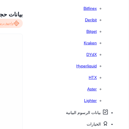
Bitfinex
بيانات حجم BTC المباشر، المراكز الحالية والتصفيات ف
Deribit
واجهة برمج
Bitget
Kraken
DYdX
Hyperliquid
HTX
Aster
Lighter
بيانات الرسوم البيانية
الخيارات