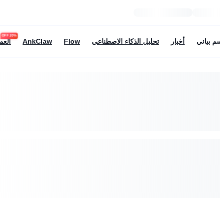
20% OFF
م بياني
أخبار
تحليل الذكاء الاصطناعي
Flow
AnkClaw
العم