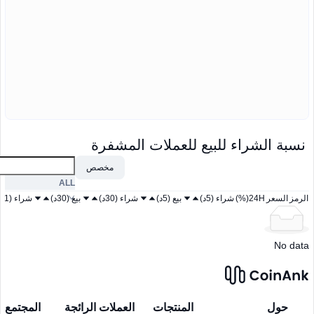
نسبة الشراء للبيع للعملات المشفرة
مخصص
ALL
الرمز
السعر
24H(%)
شراء (5د)
بيع (5د)
شراء (30د)
بيع (30د)
شراء (1س)
No data
حول
المنتجات
العملات الرائجة
المجتمع