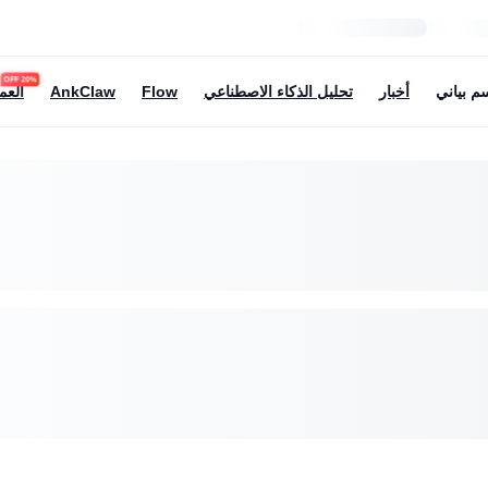
20% OFF
م بياني
أخبار
تحليل الذكاء الاصطناعي
Flow
AnkClaw
العم