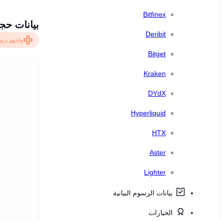
Bitfinex
بيانات حجم BTC المباشر، المراكز الحالية والتصفيات في
Deribit
واجهة برمج
Bitget
Kraken
DYdX
Hyperliquid
HTX
Aster
Lighter
بيانات الرسوم البيانية
الخيارات