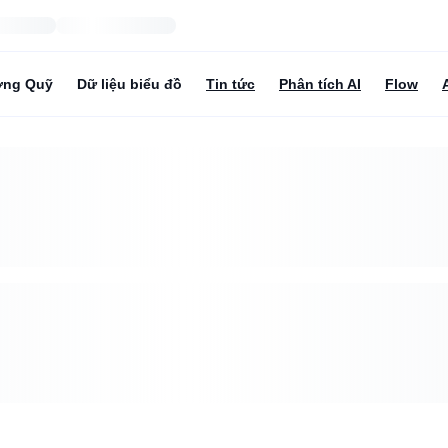
ợng Quỹ
Dữ liệu biểu đồ
Tin tức
Phân tích AI
Flow