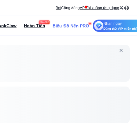
Bot
Cộng đồng
API
Tải xuống ứng dụng
20% OFF
Nhận ngay
Biểu Đồ Nến PRO
AnkClaw
Hoàn Tiền
Dùng thử VIP miễn phí