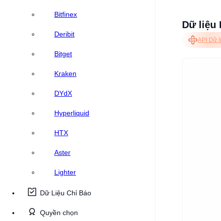
Bitfinex
Dữ liệu 
Deribit
API Dữ l
Bitget
Kraken
DYdX
Hyperliquid
HTX
Aster
Lighter
Dữ Liệu Chỉ Báo
Quyền chọn