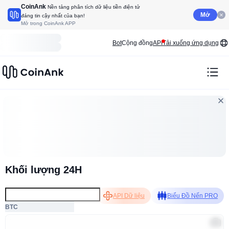
CoinAnk
Nền tảng phân tích dữ liệu tiền điện tử
Mở
đáng tin cậy nhất của bạn!
Mở trong CoinAnk APP
Bot
Cộng đồng
API
Tải xuống ứng dụng
Khối lượng 24H
API Dữ liệu
Biểu Đồ Nến PRO
BTC