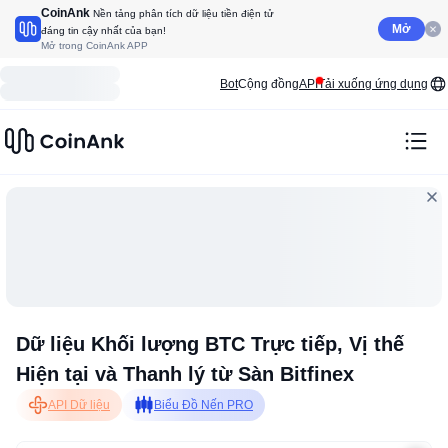
CoinAnk
Nền tảng phân tích dữ liệu tiền điện tử
Mở
đáng tin cậy nhất của bạn!
Mở trong CoinAnk APP
Bot
Cộng đồng
API
Tải xuống ứng dụng
Dữ liệu Khối lượng BTC Trực tiếp, Vị thế
Hiện tại và Thanh lý từ Sàn Bitfinex
API Dữ liệu
Biểu Đồ Nến PRO