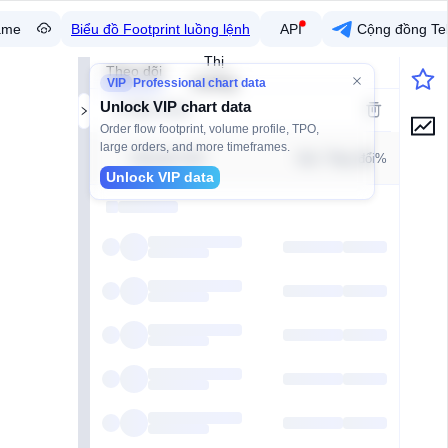
ame
Biểu đồ Footprint luồng lệnh
API
Cộng đồng Te
Thị
Theo dõi
trường
VIP
Professional chart data
Unlock VIP chart data
Thêm nhóm
Order flow footprint, volume profile, TPO,
large orders, and more timeframes.
Giá
Thay đổi%
Cặp giao dịch
Unlock VIP data