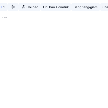
H
Chỉ báo
Chỉ báo CoinAnk
Bảng tăng/giảm
un