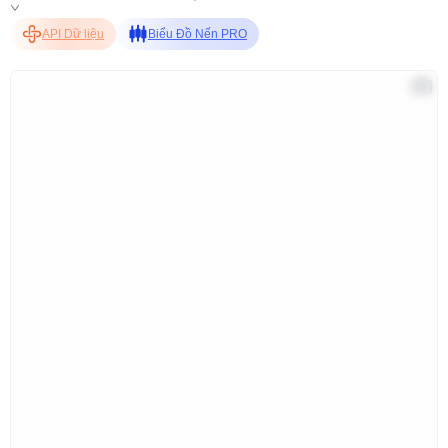
API Dữ liệu
Biểu Đồ Nến PRO