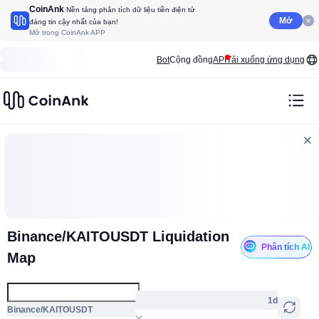
CoinAnk
Nền tảng phân tích dữ liệu tiền điện tử
Mở
đáng tin cậy nhất của bạn!
Mở trong CoinAnk APP
Bot
Cộng đồng
API
Tải xuống ứng dụng
Binance/KAITOUSDT Liquidation
Phân tích AI
Map
1d
Binance/KAITOUSDT