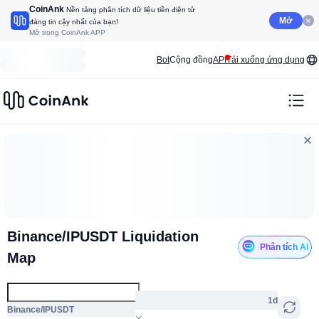
CoinAnk
Nền tảng phân tích dữ liệu tiền điện tử
Mở
đáng tin cậy nhất của bạn!
Mở trong CoinAnk APP
Bot
Cộng đồng
API
Tải xuống ứng dụng
Binance/IPUSDT Liquidation
Phân tích AI
Map
1d
Binance/IPUSDT