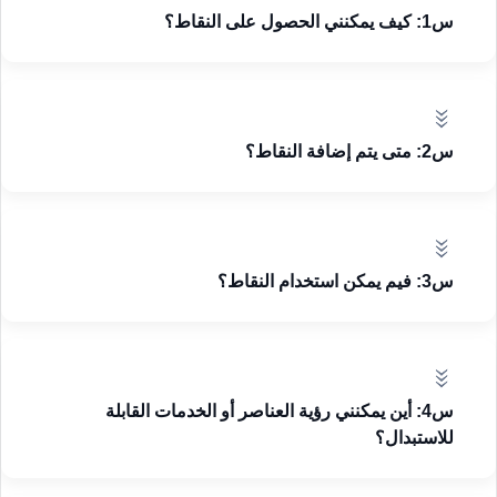
الخريطة الحرارية لـ CoinAnk هي
س1: كيف يمكنني الحصول على النقاط؟
سجل مرئي للسيولة التاريخية داخل
دفتر الطلبات. يتم تحديثها في الوقت
الفعلي وتعرض أيضًا السيولة الحالية
للسوق.
س2: متى يتم إضافة النقاط؟
س3: فيم يمكن استخدام النقاط؟
س4: أين يمكنني رؤية العناصر أو الخدمات القابلة
للاستبدال؟