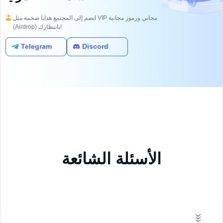
أسعار تصفية المتداولين. تتنبأ بأسعار
التصفية بناءً على مراكز المستخدمين
انضم إلى المجتمع هدايا ضخمة مثل VIP مجاني ورموز مجانية
(Airdrop) بانتظارك!
وتوزيع مراكز الشراء والبيع عند
مستويات أسعار مختلفة.
Telegram
Discord
متوسط السعر المرجح بالحجم
(VWAP). يمكن للمتداولين مقارنة
السعر الحالي بـ VWAP لتحديد ما إذا
كان السعر أعلى أم أقل. إذا كان السعر
أقل من VWAP، فقد يعتبر فرصة
شراء؛ وإذا كان أعلى، فقد يعتبر فرصة
بيع.
الأسئلة الشائعة
مؤشر مستويات التصفية. يقوم
CoinAnk بمعالجة بيانات المراكز
المفتوحة لتخمين قوة بيانات التصفية
المعلقة عند مستويات أسعار مختلفة.