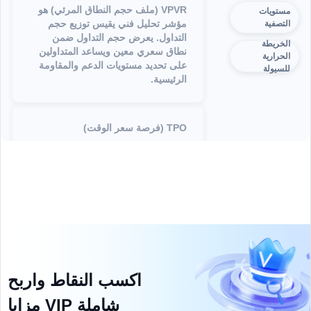
VPVR (ملف حجم النطاق المرئي) هو
مستويات
مؤشر تحليل فني يقيس توزيع حجم
التصفية
التداول. يعرض حجم التداول ضمن
الخريطة
نطاق سعري معين ويساعد المتداولين
الحرارية
على تحديد مستويات الدعم والمقاومة
للسيولة
الرئيسية.
TPO (فرصة سعر الوقت)
نوع من الأوامر المستخدمة في تداول
الأوراق المالية أو العملات الأجنبية أو
العملات المشفرة، حيث يحدد المتداول
سعرًا لشراء أو بيع أصل. يتم تنفيذ الأمر
المحدد فقط عندما يصل سعر السوق
إلى السعر المحدد أو أفضل منه.
اكسب النقاط واربح
خريطة التصفية، والمعروفة أيضًا باسم
مزايا VIP شاملة
خريطة التصفية بالرافعة المالية، تصور