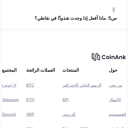
س5: ماذا أفعل إذا وجدت شذوذًا في نقاطي؟
حول
المنتجات
العملات الرائجة
المجتمع
من نحن
الرسم البياني الاحترافي
BTC
X (تويتر)
الأعمال
API
ETH
Telegram
الخصوصية
الدروس
XRP
Discord