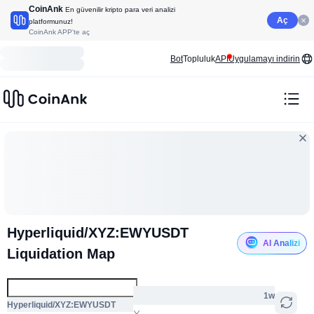
CoinAnk
En güvenilir kripto para veri analizi
Aç
platformunuz!
CoinAnk APP'te aç
Bot
Topluluk
API
Uygulamayı indirin
Hyperliquid/XYZ:EWYUSDT
AI Analizi
Liquidation Map
1w
Hyperliquid/XYZ:EWYUSDT