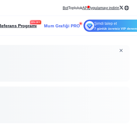
Bot
Topluluk
API
Uygulamayı indirin
20% OFF
Şimdi talep et
Mum Grafiği PRO
Referans Programı
7 günlük ücretsiz VIP dene