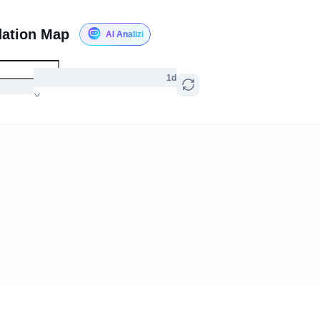
dation Map
AI Analizi
1d