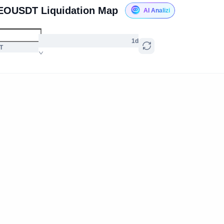
EOUSDT Liquidation Map
AI Analizi
1d
T