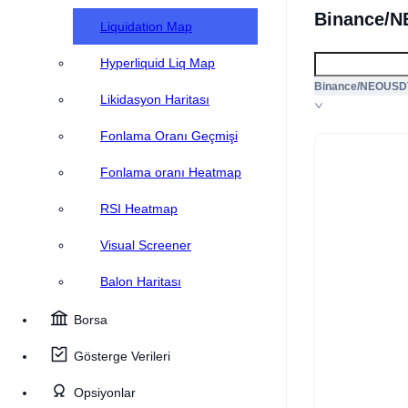
Binance/N
Liquidation Map
Hyperliquid Liq Map
Binance/NEOUSD
Likidasyon Haritası
Fonlama Oranı Geçmişi
Fonlama oranı Heatmap
RSI Heatmap
Visual Screener
Balon Haritası
Borsa
Gösterge Verileri
Opsiyonlar