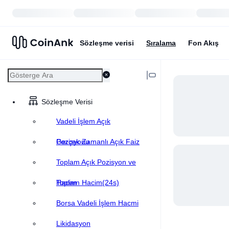
Sözleşme verisi
Sıralama
Fon Akış
Sözleşme Verisi
Vadeli İşlem Açık
Pozisyonu
Gerçek Zamanlı Açık Faiz
Toplam Açık Pozisyon ve
Hacim
Toplam Hacim(24s)
Borsa Vadeli İşlem Hacmi
Likidasyon