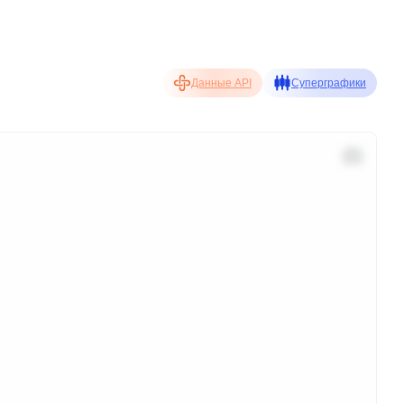
Данные API
Суперграфики