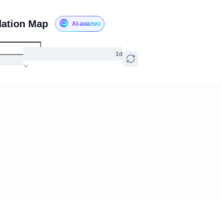
dation Map
AI-анализ
1d