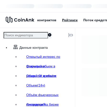
контрактов
Рейтинги
Поток средст
Данные контракта
Открытый интерес по
фьючерсам
Открытый обьем в
реальном времени
Общий OI и объём
Объем(24ч)
Объём фьючерсных
контрактов на бирже
ЛиквидациЯ