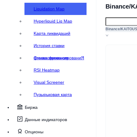
Binance/K
Liquidation Map
Hyperliquid Liq Map
Binance/KAITOU
Kарта ликвидаций
История ставки
финансирования
Cтавка финансированиЯ
RSI Heatmap
Visual Screener
Пузырьковая карта
Биржа
Данные индикаторов
Опционы