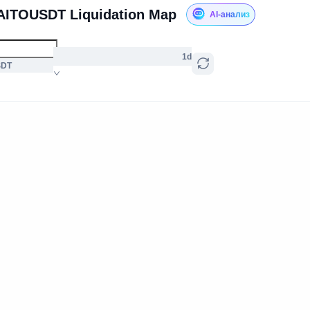
AITOUSDT Liquidation Map
AI-анализ
1d
SDT