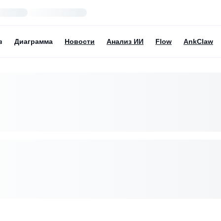
в
Диаграмма
Новости
Анализ ИИ
Flow
AnkClaw