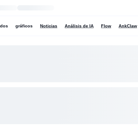
ndos
gráficos
Noticias
Análisis de IA
Flow
AnkClaw