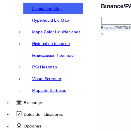
Binance/P
Liquidation Map
Hyperliquid Liq Map
Binance/PARTIU
Mapa Calor Liquidaciones
Historial de tasas de
financiación
Financiación Heatmap
RSI Heatmap
Visual Screener
Mapa de Burbujas
Exchange
Datos de indicadores
Opciones