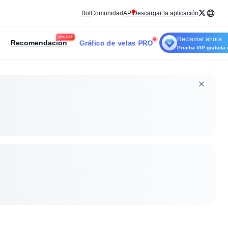
Bot
Comunidad
API
Descargar la aplicación
20% OFF
Reclamar ahora
Gráfico de velas PRO
Recomendación
Prueba VIP gratuita 