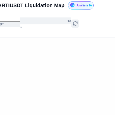
ARTIUSDT Liquidation Map
Análisis IA
1d
SDT