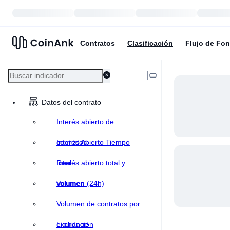
Contratos
Clasificación
Flujo de Fo
Datos del contrato
Interés abierto de
contratos
Interés Abierto Tiempo
Real
Interés abierto total y
volumen
Volumen (24h)
Volumen de contratos por
exchange
Liquidación