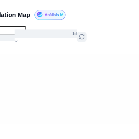
dation Map
Análisis IA
1d