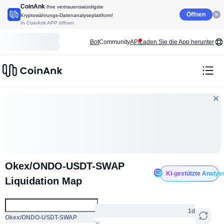
CoinAnk
Ihre vertrauenswürdigste
Öffnen
Kryptowährungs-Datenanalyseplattform!
In CoinAnk APP öffnen
Bot
Community
API
Laden Sie die App herunter
Okex/ONDO-USDT-SWAP
KI-gestützte Analys
Liquidation Map
1d
Okex/ONDO-USDT-SWAP