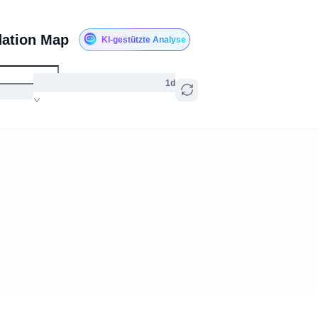
dation Map
KI-gestützte Analyse
1d