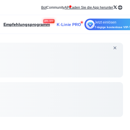
Bot
Community
API
Laden Sie die App herunter
20% OFF
Jetzt einlösen
K-Linie PRO
Empfehlungsprogramm
7-tägige kostenlose VIP-