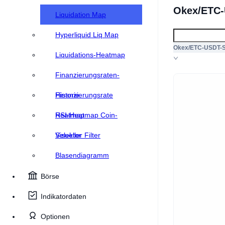
Okex/ETC-
Liquidation Map
Hyperliquid Liq Map
Okex/ETC-USDT-
Liquidations-Heatmap
Finanzierungsraten-
Historie
Finanzierungsrate
Heatmap
RSI-Heatmap Coin-
Selektor
Visueller Filter
Blasendiagramm
Börse
Indikatordaten
Optionen