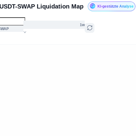
USDT-SWAP Liquidation Map
KI-gestützte Analyse
1w
SWAP