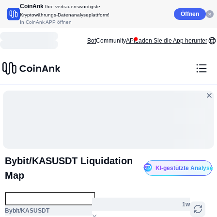
CoinAnk
Ihre vertrauenswürdigste
Öffnen
Kryptowährungs-Datenanalyseplattform!
In CoinAnk APP öffnen
Bot
Community
API
Laden Sie die App herunter
Bybit/KASUSDT Liquidation
KI-gestützte Analyse
Map
1w
Bybit/KASUSDT