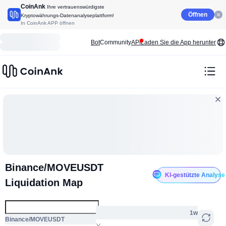
CoinAnk
Ihre vertrauenswürdigste
Öffnen
Kryptowährungs-Datenanalyseplattform!
In CoinAnk APP öffnen
Bot
Community
API
Laden Sie die App herunter
Binance/MOVEUSDT
KI-gestützte Analyse
Liquidation Map
1w
Binance/MOVEUSDT