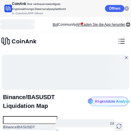
CoinAnk
Ihre vertrauenswürdigste
Öffnen
Kryptowährungs-Datenanalyseplattform!
In CoinAnk APP öffnen
Bot
Community
API
Laden Sie die App herunter
Binance/BASUSDT
KI-gestützte Analyse
Liquidation Map
1d
Binance/BASUSDT