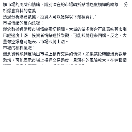
解市場的風險和情緒，識別潛在的市場轉折點或過度槓桿的跡象。 分
析爆倉資料的意義
透過分析爆倉數據，投資人可以獲得以下幾種資訊：
市場情緒的反向訊號：
爆倉數據通常與市場情緒密切相關。大量的做多爆倉可能意味著市場
已經過度上漲，投資者情緒過於樂觀，可能即將迎來回檔。反之，大
量做空爆倉可能表示市場即將上漲。
市場的槓桿風險：
爆倉資料能夠反映出市場上槓桿交易的情況。如果某段時間爆倉數量
激增，可能表示市場上槓桿交易過度，且潛在的風險較大。在這種情
況下，投資人應更加小心，避免過度槓桿操作。
市場的價格支撐/阻力：
某些爆倉事件會集中在特定的價格點，尤其是當市場價格觸及關鍵支
撐或阻力位時，可能會引發大量的爆倉。這些數據能夠幫助投資人識
別市場的關鍵價位，從而更好地制定交易策略。
爆倉資料的實際操作建議
風險管理：
在查看爆倉數據時，投資人應始終關注槓桿使用率。過高的槓桿比例
意味著更大的風險，在市場波動時可能導致大規模爆倉。使用適當的
槓桿可以降低這種風險。
關注市場情緒：