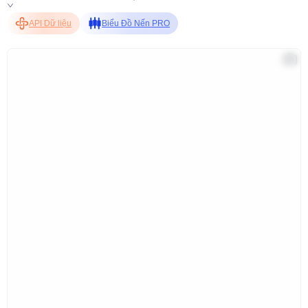
API Dữ liệu
Biểu Đồ Nến PRO