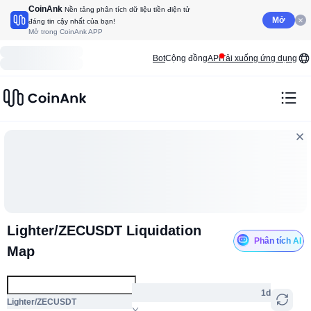
CoinAnk
Nền tảng phân tích dữ liệu tiền điện tử
Mở
đáng tin cậy nhất của bạn!
Mở trong CoinAnk APP
Bot
Cộng đồng
API
Tải xuống ứng dụng
Lighter/ZECUSDT Liquidation
Phân tích AI
Map
1d
Lighter/ZECUSDT