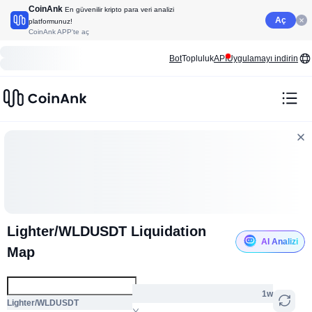
CoinAnk
En güvenilir kripto para veri analizi
Aç
platformunuz!
CoinAnk APP'te aç
Bot
Topluluk
API
Uygulamayı indirin
Lighter/WLDUSDT Liquidation
AI Analizi
Map
1w
Lighter/WLDUSDT