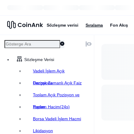
Sözleşme verisi
Sıralama
Fon Akış
Sözleşme Verisi
Vadeli İşlem Açık
Pozisyonu
Gerçek Zamanlı Açık Faiz
Toplam Açık Pozisyon ve
Hacim
Toplam Hacim(24s)
Borsa Vadeli İşlem Hacmi
Likidasyon