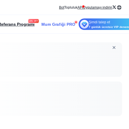
Bot
Topluluk
API
Uygulamayı indirin
20% OFF
Şimdi talep et
Mum Grafiği PRO
Referans Programı
7 günlük ücretsiz VIP dene