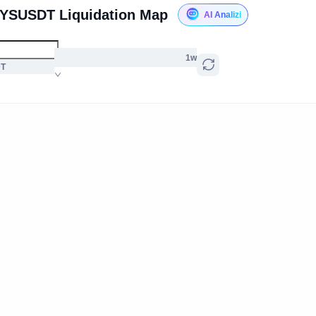
RYSUSDT Liquidation Map
AI Analizi
1w
DT