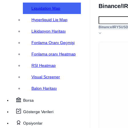
Binance/I
Liquidation Map
Hyperliquid Liq Map
Binance/IRYSUS
Likidasyon Haritası
Fonlama Oranı Geçmişi
Fonlama oranı Heatmap
RSI Heatmap
Visual Screener
Balon Haritası
Borsa
Gösterge Verileri
Opsiyonlar