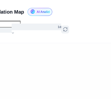
dation Map
AI Analizi
1d