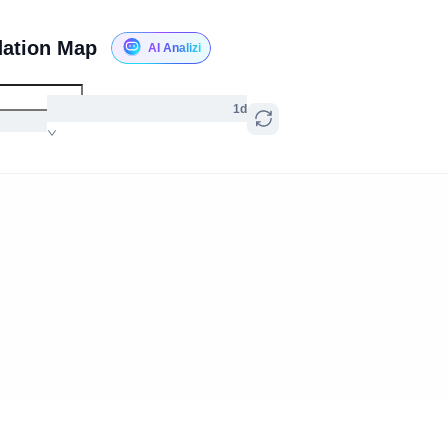
dation Map
AI Analizi
1d