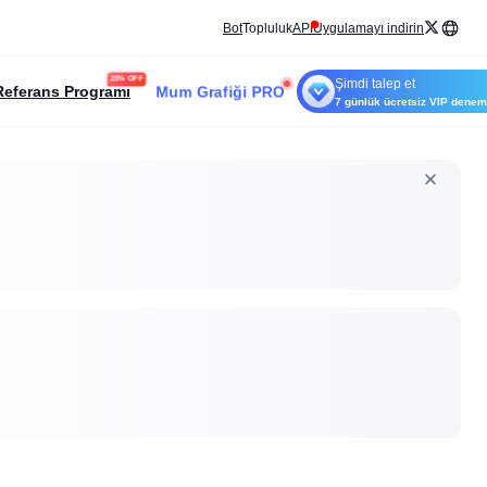
Bot
Topluluk
API
Uygulamayı indirin
20% OFF
Şimdi talep et
Mum Grafiği PRO
Referans Programı
7 günlük ücretsiz VIP dene