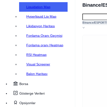
Binance/E
Liquidation Map
Hyperliquid Liq Map
Binance/ESPOR
Likidasyon Haritası
Fonlama Oranı Geçmişi
Fonlama oranı Heatmap
RSI Heatmap
Visual Screener
Balon Haritası
Borsa
Gösterge Verileri
Opsiyonlar