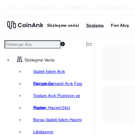
Sözleşme verisi
Sıralama
Fon Akış
Sözleşme Verisi
Vadeli İşlem Açık
Pozisyonu
Gerçek Zamanlı Açık Faiz
Toplam Açık Pozisyon ve
Hacim
Toplam Hacim(24s)
Borsa Vadeli İşlem Hacmi
Likidasyon