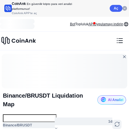
CoinAnk
En güvenilir kripto para veri analizi
Aç
platformunuz!
CoinAnk APP'te aç
Bot
Topluluk
API
Uygulamayı indirin
Binance/BRUSDT Liquidation
AI Analizi
Map
1d
Binance/BRUSDT