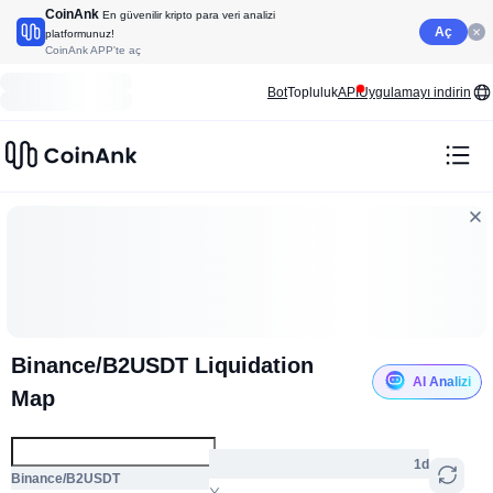
CoinAnk
En güvenilir kripto para veri analizi
Aç
platformunuz!
CoinAnk APP'te aç
Bot
Topluluk
API
Uygulamayı indirin
Binance/B2USDT Liquidation
AI Analizi
Map
1d
Binance/B2USDT