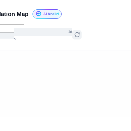
dation Map
AI Analizi
1d