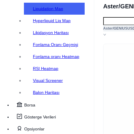
Aster/GEN
Liquidation Map
Hyperliquid Liq Map
Aster/GENIUSUS
Likidasyon Haritası
Fonlama Oranı Geçmişi
Fonlama oranı Heatmap
RSI Heatmap
Visual Screener
Balon Haritası
Borsa
Gösterge Verileri
Opsiyonlar