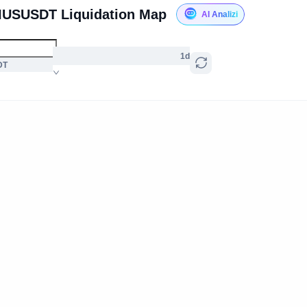
IUSUSDT Liquidation Map
AI Analizi
1d
DT