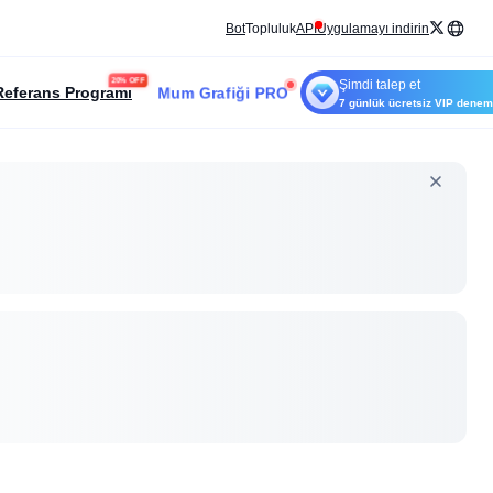
Bot
Topluluk
API
Uygulamayı indirin
20% OFF
Şimdi talep et
Mum Grafiği PRO
Referans Programı
7 günlük ücretsiz VIP dene