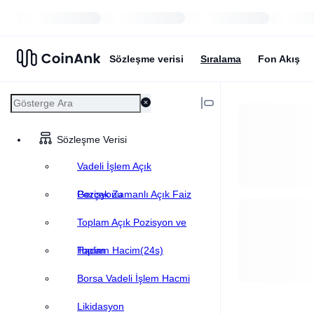
Sözleşme verisi
Sıralama
Fon Akış
Sözleşme Verisi
Vadeli İşlem Açık
Pozisyonu
Gerçek Zamanlı Açık Faiz
Toplam Açık Pozisyon ve
Hacim
Toplam Hacim(24s)
Borsa Vadeli İşlem Hacmi
Likidasyon