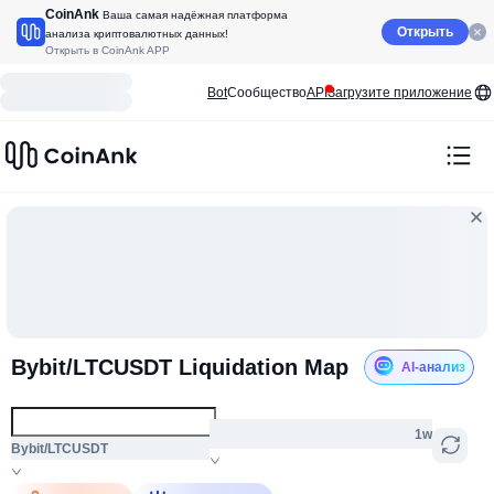
CoinAnk
Ваша самая надёжная платформа
Открыть
анализа криптовалютных данных!
Открыть в CoinAnk APP
Bot
Сообщество
API
Загрузите приложение
Bybit/LTCUSDT Liquidation Map
AI-анализ
1w
Bybit/LTCUSDT