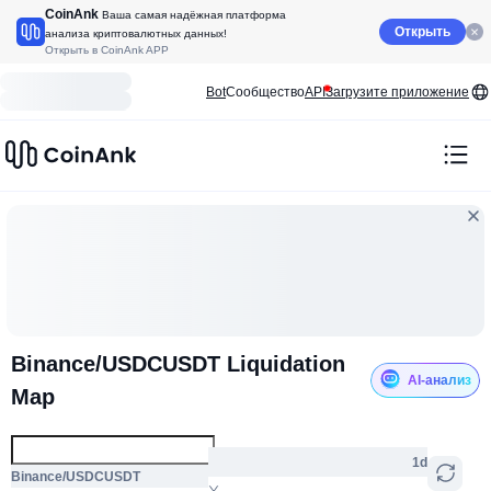
CoinAnk
Ваша самая надёжная платформа
Открыть
анализа криптовалютных данных!
Открыть в CoinAnk APP
Bot
Сообщество
API
Загрузите приложение
Binance/USDCUSDT Liquidation
AI-анализ
Map
1d
Binance/USDCUSDT