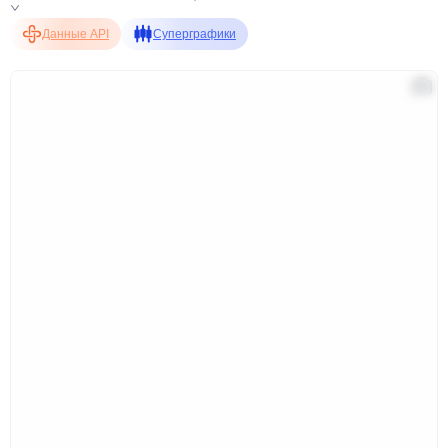
Данные API
Суперграфики