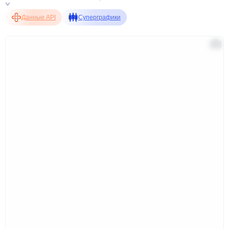
Данные API
Суперграфики