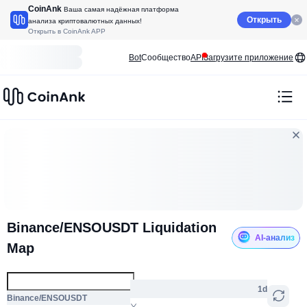
CoinAnk
Ваша самая надёжная платформа
Открыть
анализа криптовалютных данных!
Открыть в CoinAnk APP
Bot
Сообщество
API
Загрузите приложение
Binance/ENSOUSDT Liquidation
AI-анализ
Map
1d
Binance/ENSOUSDT