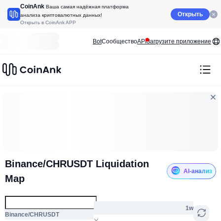
CoinAnk
Ваша самая надёжная платформа
Открыть
анализа криптовалютных данных!
Открыть в CoinAnk APP
Bot
Сообщество
API
Загрузите приложение
Binance/CHRUSDT Liquidation
AI-анализ
Map
1w
Binance/CHRUSDT