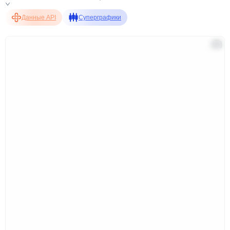
Данные API
Суперграфики