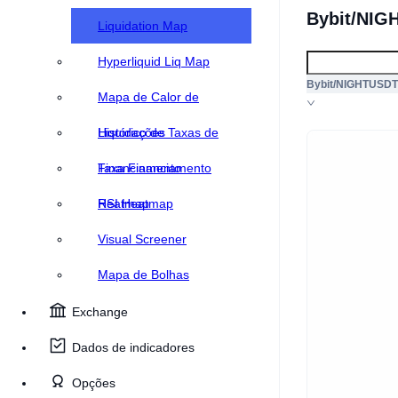
Bybit/NIG
Liquidation Map
Hyperliquid Liq Map
Bybit/NIGHTUSDT
Mapa de Calor de
Liquidações
Histórico de Taxas de
Financiamento
Taxa Financiamento
Heatmap
RSI Heatmap
Visual Screener
Mapa de Bolhas
Exchange
Dados de indicadores
Opções