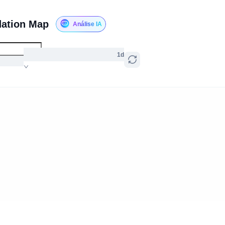
dation Map
Análise IA
1d