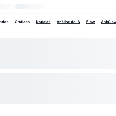
undos
Gráficos
Notícias
Análise de IA
Flow
AnkCla