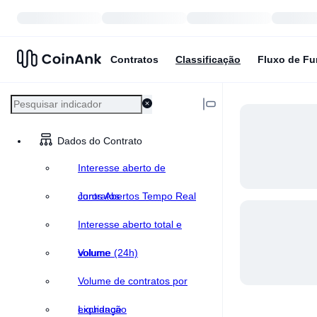
Contratos
Classificação
Fluxo de F
Dados do Contrato
Interesse aberto de
contratos
Juros Abertos Tempo Real
Interesse aberto total e
volume
Volume (24h)
Volume de contratos por
exchange
Liquidação