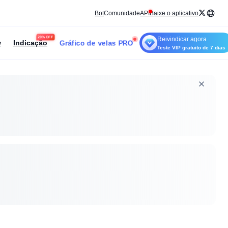
Bot
Comunidade
API
Baixe o aplicativo
20% OFF
Reivindicar agora
Gráfico de velas PRO
w
Indicação
Teste VIP gratuito de 7 dias