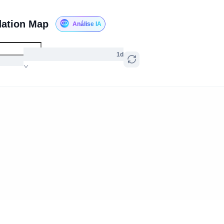
dation Map
Análise IA
1d