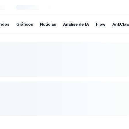
undos
Gráficos
Notícias
Análise de IA
Flow
AnkCla