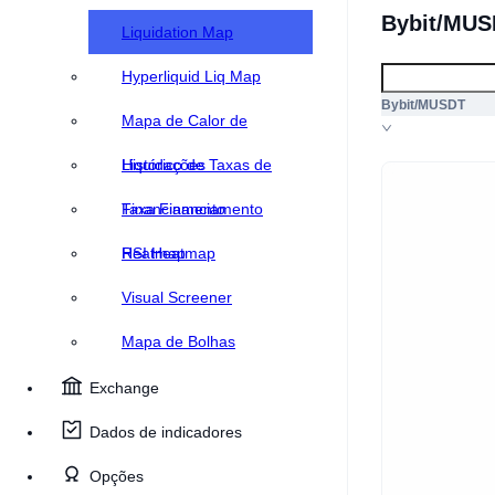
Bybit/MUS
Liquidation Map
Hyperliquid Liq Map
Bybit/MUSDT
Mapa de Calor de
Liquidações
Histórico de Taxas de
Financiamento
Taxa Financiamento
Heatmap
RSI Heatmap
Visual Screener
Mapa de Bolhas
Exchange
Dados de indicadores
Opções