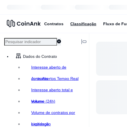
Contratos
Classificação
Fluxo de F
Dados do Contrato
Interesse aberto de
contratos
Juros Abertos Tempo Real
Interesse aberto total e
volume
Volume (24h)
Volume de contratos por
exchange
Liquidação