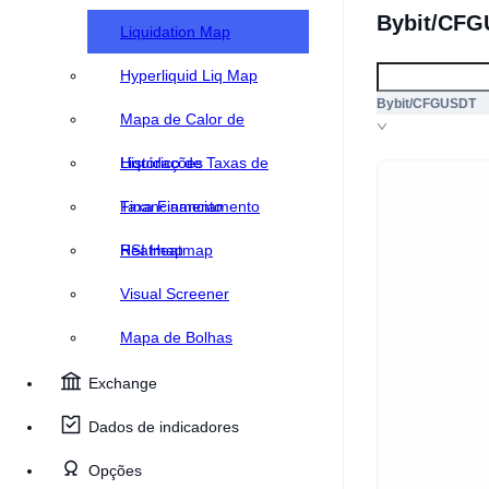
Bybit/CFG
Liquidation Map
Hyperliquid Liq Map
Bybit/CFGUSDT
Mapa de Calor de
Liquidações
Histórico de Taxas de
Financiamento
Taxa Financiamento
Heatmap
RSI Heatmap
Visual Screener
Mapa de Bolhas
Exchange
Dados de indicadores
Opções