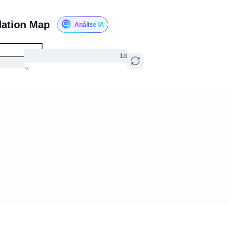
dation Map
Análise IA
1d