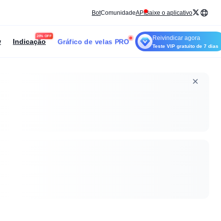
Bot
Comunidade
API
Baixe o aplicativo
20% OFF
Reivindicar agora
Gráfico de velas PRO
w
Indicação
Teste VIP gratuito de 7 dias