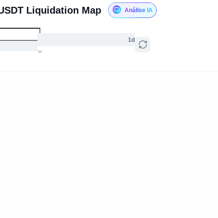
USDT Liquidation Map
Análise IA
1d