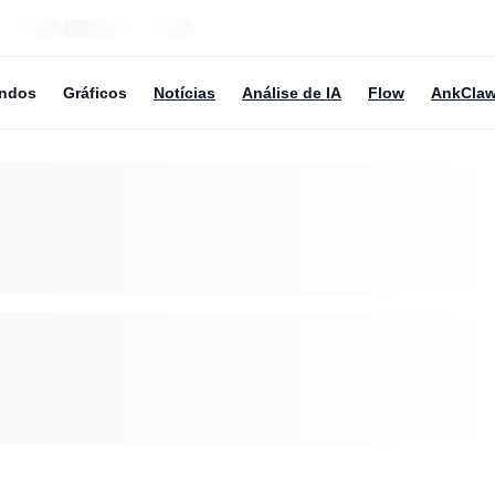
undos
Gráficos
Notícias
Análise de IA
Flow
AnkCla