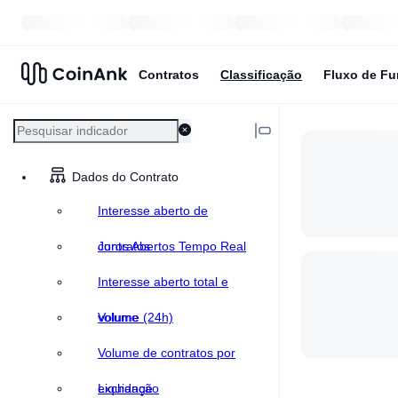
Contratos
Classificação
Fluxo de F
Dados do Contrato
Interesse aberto de
contratos
Juros Abertos Tempo Real
Interesse aberto total e
volume
Volume (24h)
Volume de contratos por
exchange
Liquidação