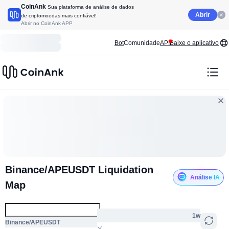
CoinAnk
Sua plataforma de análise de dados
Abrir
de criptomoedas mais confiável!
Abrir no CoinAnk APP
Bot
Comunidade
API
Baixe o aplicativo
Binance/APEUSDT Liquidation
Análise IA
Map
1w
Binance/APEUSDT