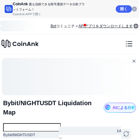
CoinAnk
最も信頼できる暗号通貨データ分析プラ
開く
ットフォーム！
CoinAnk APPで開く
Bot
コミュニティ
API
アプリをダウンロードします
Bybit/NIGHTUSDT Liquidation
AIによる分析
Map
1d
Bybit/NIGHTUSDT