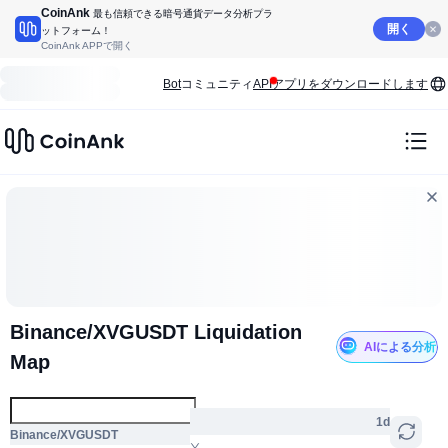
CoinAnk
最も信頼できる暗号通貨データ分析プラ
開く
ットフォーム！
CoinAnk APPで開く
Bot
コミュニティ
API
アプリをダウンロードします
Binance/XVGUSDT Liquidation
AIによる分析
Map
1d
Binance/XVGUSDT